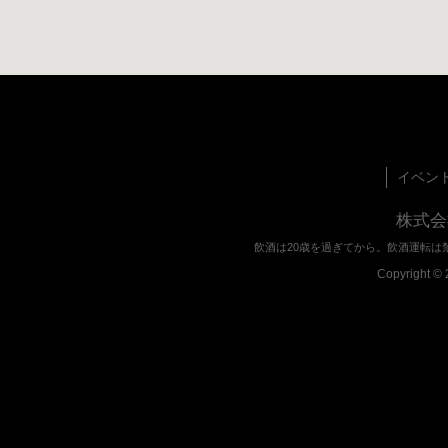
イベン
株式会
飲酒は20歳を過ぎてから。飲酒運転は
Copyright © 