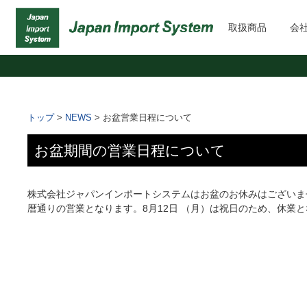
取扱商品
会
トップ
>
NEWS
>
お盆営業日程について
お盆期間の営業日程について
株式会社ジャパンインポートシステムはお盆のお休みはございま
暦通りの営業となります。8月12日 （月）は祝日のため、休業