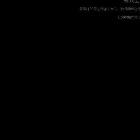
株式会
飲酒は20歳を過ぎてから。飲酒運転は
Copyright © 