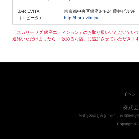
BAR EVITA.
東京都中央区銀座8-4-24 藤井ビル9F
（エビータ）
http://bar-evita.jp/
「スカリーワグ 銀座エディション」のお取り扱いいただいてい
連絡いただけましたら 「飲めるお店」に追加させていただきま
イベン
株式会
飲酒は20歳を過ぎてから。飲酒運転は
Copyright © 