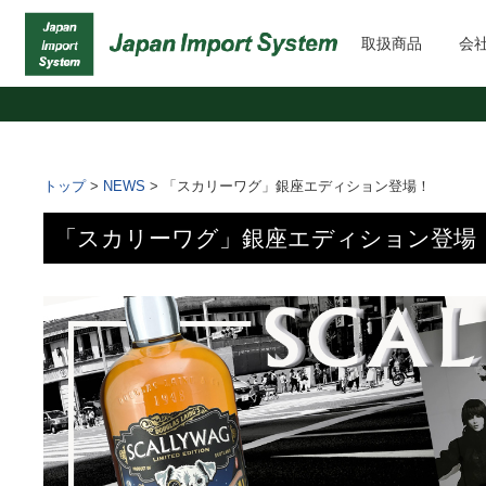
取扱商品
会
トップ
>
NEWS
>
「スカリーワグ」銀座エディション登場！
「スカリーワグ」銀座エディション登場