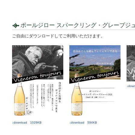
ポールジロー スパークリング・グレープジュー
ご自由にダウンロードしてご利用いただけます。
↓dow
↓download 1029KB
↓download 594KB