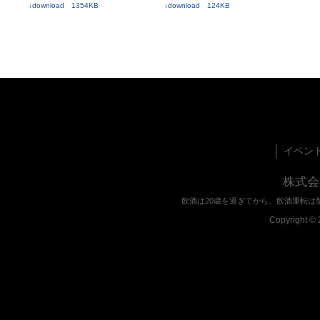
↓download 124KB
↓download 1354KB
イベン
株式会
飲酒は20歳を過ぎてから。飲酒運転は
Copyright © 