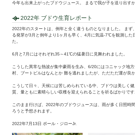
今年も出来上がったブドウジュース。 まるで我が子を送り出す
2022年 ブドウ生育レポート
2022年のスタートは、例年と全く違うものとなりました。 ま
る発芽が3月と例年より1ヶ月も早く、4月に気温-7℃を観測し
た。
6月と7月にはそれぞれ35～41℃の猛暑日に見舞われました。
こうした異常な熱波が集中豪雨を生み、6/20にはコニャック地
村、ブートビルはなんとか 難を逃れましたが、ただただ運が良
こうして日々、天候には苦しめられている中、ブドウは美しく健
質、量ともに素晴らしい収穫を迎えられることを祈るばかりです
このまま行けば、2022年のブドウジュースは、雨が多く日照時
ろうと予想されます。
2022年7月13日 ポール・ジローJr.