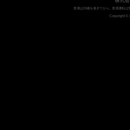
株式会
飲酒は20歳を過ぎてから。飲酒運転は
Copyright © 